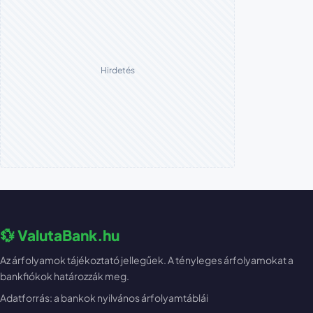
Hirdetés
💱 ValutaBank.hu
Az árfolyamok tájékoztató jellegűek. A tényleges árfolyamokat a
bankfiókok határozzák meg.
Adatforrás: a bankok nyilvános árfolyamtáblái