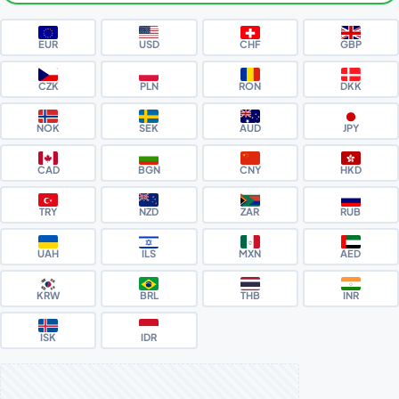
EUR
USD
CHF
GBP
CZK
PLN
RON
DKK
NOK
SEK
AUD
JPY
CAD
BGN
CNY
HKD
TRY
NZD
ZAR
RUB
UAH
ILS
MXN
AED
KRW
BRL
THB
INR
ISK
IDR