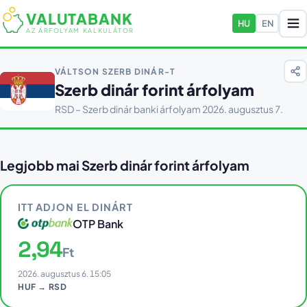
VALUTABANK
HU
EN
AZ ÁRFOLYAM KALKULÁTOR
VÁLTSON SZERB DINÁR-T
Szerb dinár forint árfolyam
RSD – Szerb dinár banki árfolyam 2026. augusztus 7.
Legjobb mai Szerb dinár forint árfolyam
ITT ADJON EL DINÁRT
OTP Bank
2,94
Ft
2026. augusztus 6. 15:05
HUF → RSD