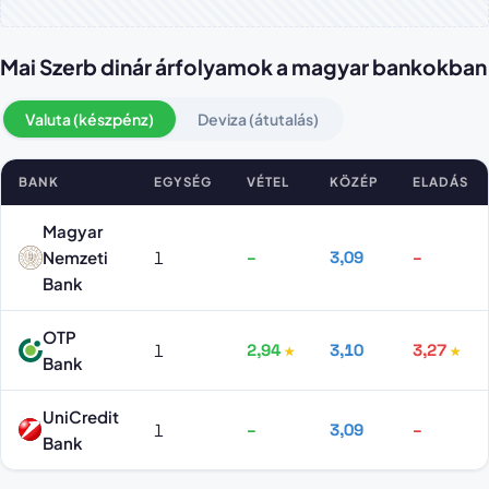
Mai Szerb dinár árfolyamok a magyar bankokban
Valuta (készpénz)
Deviza (átutalás)
BANK
EGYSÉG
VÉTEL
KÖZÉP
ELADÁS
Szerb dinár árfolyamok bankonként
Magyar
Nemzeti
1
–
3,09
–
Bank
OTP
1
2,94
3,10
3,27
Bank
UniCredit
1
–
3,09
–
Bank