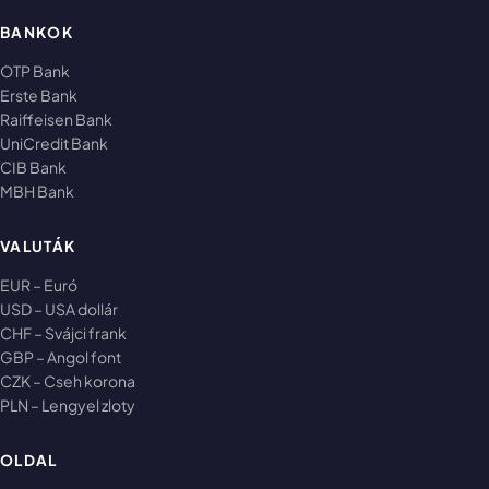
BANKOK
OTP Bank
Erste Bank
Raiffeisen Bank
UniCredit Bank
CIB Bank
MBH Bank
VALUTÁK
EUR – Euró
USD – USA dollár
CHF – Svájci frank
GBP – Angol font
CZK – Cseh korona
PLN – Lengyel zloty
OLDAL