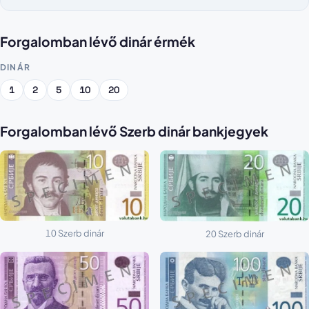
Forgalomban lévő dinár érmék
DINÁR
1
2
5
10
20
Forgalomban lévő Szerb dinár bankjegyek
10 Szerb dinár
20 Szerb dinár