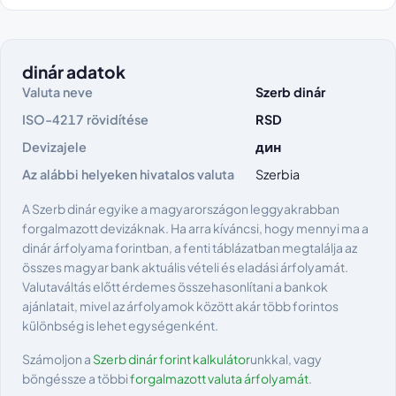
dinár adatok
Valuta neve
Szerb dinár
ISO-4217 rövidítése
RSD
Devizajele
дин
Az alábbi helyeken hivatalos valuta
Szerbia
A Szerb dinár egyike a magyarországon leggyakrabban
forgalmazott devizáknak. Ha arra kíváncsi, hogy mennyi ma a
dinár árfolyama forintban, a fenti táblázatban megtalálja az
összes magyar bank aktuális vételi és eladási árfolyamát.
Valutaváltás előtt érdemes összehasonlítani a bankok
ajánlatait, mivel az árfolyamok között akár több forintos
különbség is lehet egységenként.
Számoljon a
Szerb dinár forint kalkulátor
unkkal, vagy
böngéssze a többi
forgalmazott valuta árfolyamát
.