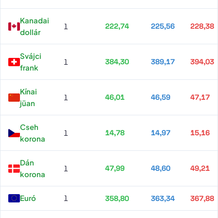
Kanadai
1
222,74
225,56
228,38
dollár
Svájci
1
384,30
389,17
394,03
frank
Kínai
1
46,01
46,59
47,17
jüan
Cseh
1
14,78
14,97
15,16
korona
Dán
1
47,99
48,60
49,21
korona
Euró
1
358,80
363,34
367,88