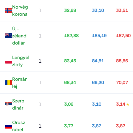
Norvég
1
32,68
33,10
33,51
korona
Új-
zélandi
1
182,88
185,19
187,50
dollár
Lengyel
1
83,45
84,51
85,56
zloty
Román
1
68,34
69,20
70,07
lej
Szerb
1
3,06
3,10
3,14
dinár
Orosz
1
3,77
3,82
3,87
rubel