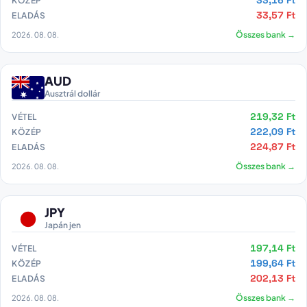
33,16 Ft
KÖZÉP
33,57 Ft
ELADÁS
2026. 08. 08.
Összes bank →
AUD
Ausztrál dollár
219,32 Ft
VÉTEL
222,09 Ft
KÖZÉP
224,87 Ft
ELADÁS
2026. 08. 08.
Összes bank →
JPY
Japán jen
197,14 Ft
VÉTEL
199,64 Ft
KÖZÉP
202,13 Ft
ELADÁS
2026. 08. 08.
Összes bank →