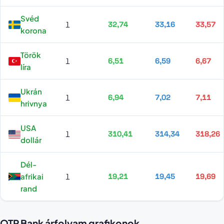
Svéd
1
32,74
33,16
33,57
korona
Török
1
6,51
6,59
6,67
líra
Ukrán
1
6,94
7,02
7,11
hrivnya
USA
1
310,41
314,34
318,26
dollár
Dél-
afrikai
1
19,21
19,45
19,69
rand
OTP Bank árfolyam grafikonok