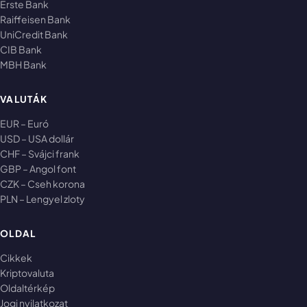
Erste Bank
Raiffeisen Bank
UniCredit Bank
CIB Bank
MBH Bank
VALUTÁK
EUR – Euró
USD – USA dollár
CHF – Svájci frank
GBP – Angol font
CZK – Cseh korona
PLN – Lengyel zloty
OLDAL
Cikkek
Kriptovaluta
Oldaltérkép
Jogi nyilatkozat