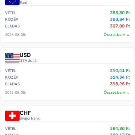
Euró
358,80 Ft
VÉTEL
363,34 Ft
KÖZÉP
367,88 Ft
ELADÁS
2026. 08. 08.
Összes bank →
USD
USA dollár
310,41 Ft
VÉTEL
314,34 Ft
KÖZÉP
318,26 Ft
ELADÁS
2026. 08. 08.
Összes bank →
CHF
Svájci frank
384,30 Ft
VÉTEL