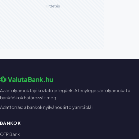
Hirdetés
💱 ValutaBank.hu
Az árfolyamok tájékoztató jellegűek. A tényleges árfolyamokat a
bankfiókok határozzák meg.
Adatforrás: a bankok nyilvános árfolyamtáblái
BANKOK
OTP Bank