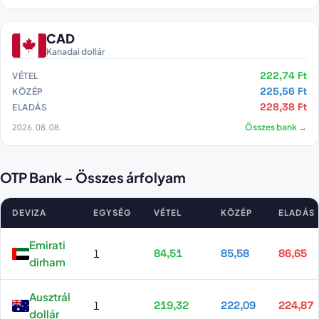
CAD
Kanadai dollár
222,74 Ft
VÉTEL
225,56 Ft
KÖZÉP
228,38 Ft
ELADÁS
2026. 08. 08.
Összes bank →
OTP Bank – Összes árfolyam
DEVIZA
EGYSÉG
VÉTEL
KÖZÉP
ELADÁS
OTP Bank összes árfolyama
Emirati
1
84,51
85,58
86,65
dirham
Ausztrál
1
219,32
222,09
224,87
dollár