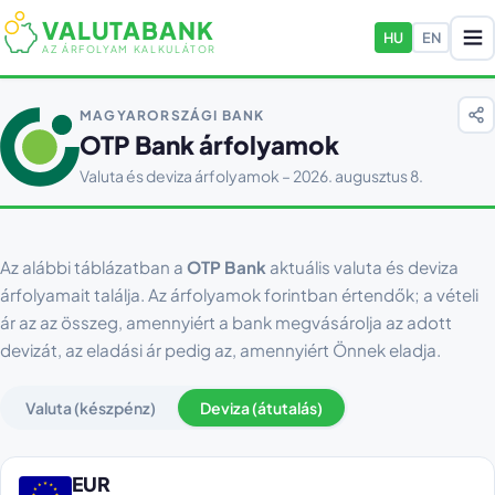
VALUTABANK
HU
EN
AZ ÁRFOLYAM KALKULÁTOR
MAGYARORSZÁGI BANK
OTP Bank árfolyamok
Valuta és deviza árfolyamok – 2026. augusztus 8.
Az alábbi táblázatban a
OTP Bank
aktuális valuta és deviza
árfolyamait találja. Az árfolyamok forintban értendők; a vételi
ár az az összeg, amennyiért a bank megvásárolja az adott
devizát, az eladási ár pedig az, amennyiért Önnek eladja.
Valuta (készpénz)
Deviza (átutalás)
EUR