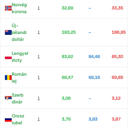
Norvég
1
32,69
–
33,35
korona
Új-
zélandi
1
183,25
–
186,95
dollár
Lengyel
1
83,62
84,46
85,30
zloty
Román
1
68,47
69,16
69,85
lej
Szerb
1
3,06
–
3,12
dinár
Orosz
1
3,79
3,83
3,87
rubel