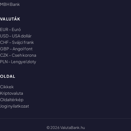
MBH Bank
VALUTÁK
EUR – Euró
USD – USA dollár
CHF – Svájci frank
GBP – Angol font
CZK – Cseh korona
PLN – Lengyel zloty
OLDAL
Cikkek
Kriptovaluta
Oldaltérkép
Jogi nyilatkozat
© 2026 ValutaBank.hu