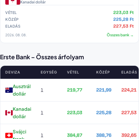
Kanadai dollár
223,03 Ft
VÉTEL
225,28 Ft
KÖZÉP
227,53 Ft
ELADÁS
2026. 08. 08.
Összes bank →
Erste Bank – Összes árfolyam
DEVIZA
EGYSÉG
VÉTEL
KÖZÉP
ELADÁS
Erste Bank összes árfolyama
Ausztrál
1
219,77
221,99
224,21
dollár
Kanadai
1
223,03
225,28
227,53
dollár
Svájci
1
384,87
388,76
392,65
frank