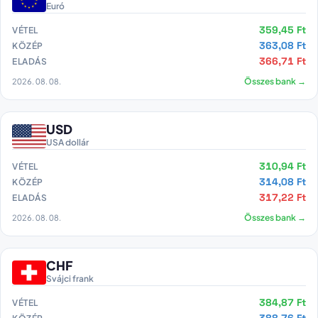
Euró
359,45 Ft
VÉTEL
363,08 Ft
KÖZÉP
366,71 Ft
ELADÁS
2026. 08. 08.
Összes bank →
USD
USA dollár
310,94 Ft
VÉTEL
314,08 Ft
KÖZÉP
317,22 Ft
ELADÁS
2026. 08. 08.
Összes bank →
CHF
Svájci frank
384,87 Ft
VÉTEL