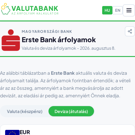
VALUTABANK
HU
EN
AZ ÁRFOLYAM KALKULÁTOR
MAGYARORSZÁGI BANK
Erste Bank árfolyamok
Valuta és deviza árfolyamok – 2026. augusztus 8.
Az alábbi táblázatban a
Erste Bank
aktuális valuta és deviza
árfolyamait találja. Az árfolyamok forintban értendők; a vételi
ár az az összeg, amennyiért a bank megvásárolja az adott
devizát, az eladási ár pedig az, amennyiért Önnek eladja.
Valuta (készpénz)
Deviza (átutalás)
EUR