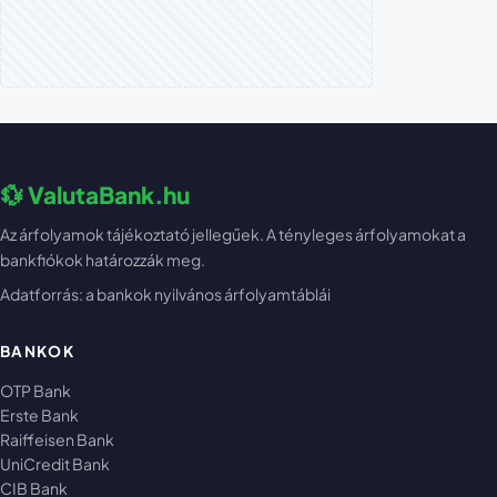
💱 ValutaBank.hu
Az árfolyamok tájékoztató jellegűek. A tényleges árfolyamokat a
bankfiókok határozzák meg.
Adatforrás: a bankok nyilvános árfolyamtáblái
BANKOK
OTP Bank
Erste Bank
Raiffeisen Bank
UniCredit Bank
CIB Bank