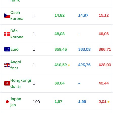
Cseh
1
14,82
14,97
15,12
korona
Dán
1
48,08
–
49,06
korona
Euró
1
359,45
363,08
366,71
Angol
1
419,52
423,76
428,00
font
Hongkongi
1
39,64
–
40,44
dollár
Japán
100
1,97
1,99
2,01
jen